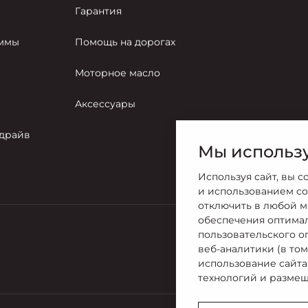
Гарантия
аммы
Помощь на дорогах
Моторное масло
Аксессуары
-драйв
Мы использу
Используя сайт, вы с
и использованием co
отключить в любой м
обеспечения оптима
пользовательского о
Продажи
веб-аналитики (в то
+ 7 (495) 7
использование сайта
технологий и размещ