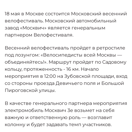
Москвич 6
Яркий динамичный седан
18 мая в Москве состоится Московский весенний
от 2 237 000 ₽*
КОНТАКТЫ
Кредитные программы
Моторное масло
велофестиваль. Московский автомобильный
завод «Москвич» является генеральным
партнером Велофестиваля.
СЕРВИСНЫЕ АКЦИИ
Спецпредложения
Москвич 3 с ручным
Весенний велофестиваль пройдет в ретростиле
управлением (РУ)
Кроссовер, создающий равные
под лозунгом: «Велосипедисты всей Москвы —
АКСЕССУАРЫ
возможности
Калькулятор трейд-ин
объединяйтесь!». Маршрут пройдет по Садовому
от 2 069 000 ₽*
кольцу, протяженность - 16 км. Начало
мероприятия в 12:00 на Зубовской площади, вход
Страховые программы
со стороны проезда Девичьего поля и Большой
Москвич 8
Пироговской улицы.
Практичный семиместный
кроссовер
В качестве генерального партнера мероприятия
от 3 125 000 ₽*
электромобиль Москвич 3е возьмет на себя
важную и ответственную роль — возглавит
колонну и будет задавать темп участников.