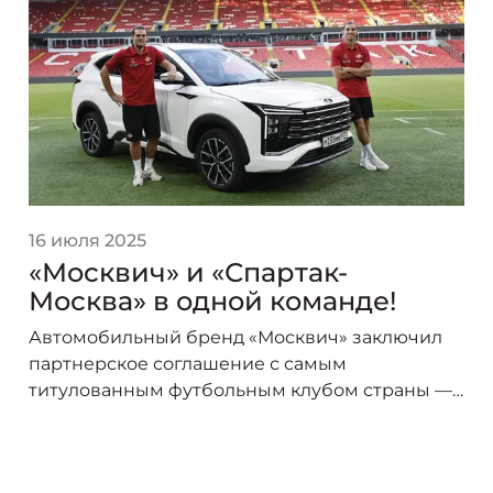
16 июля 2025
«Москвич» и «Спартак-
Москва» в одной команде!
Автомобильный бренд «Москвич» заключил
партнерское соглашение с самым
титулованным футбольным клубом страны —
«Спартак-Москва». В сезоне 2025/26 логотип
«Москвича» украсит форму игроков красно-
белых, символизируя союз двух легендарных