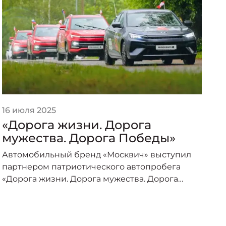
16 июля 2025
2
«Дорога жизни. Дорога
«
мужества. Дорога Победы»
п
о
Автомобильный бренд «Москвич» выступил
А
партнером патриотического автопробега
п
«Дорога жизни. Дорога мужества. Дорога
о
Победы», организованного под эгидой
пр
Министерства транспорта Российской
–
Федерации и приуроченного к торжествам по