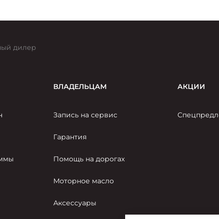
брендов, чья история неразрывно связана со
столицей.
ый дилер
ВЛАДЕЛЬЦАМ
АКЦИИ
н
Запись на сервис
Спецпредл
Гарантия
аммы
Помощь на дорогах
Моторное масло
Аксессуары