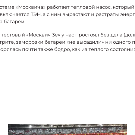
стеме «Москвича» работает тепловой насос, который
ключается ТЭН, а с ним вырастают и растраты энерги
а батареи.
 тестовый «Москвич 3е» у нас простоял без дела (до
ите, заморозки батареи «не высадили» ни одного пр
корялась почти также бодро, как из теплого состояния