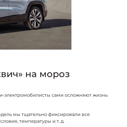
квич» на мороз
чки-электромобилисты сами осложняют жизнь
недель мы тщательно фиксировали все
овия, температуры и т. д.