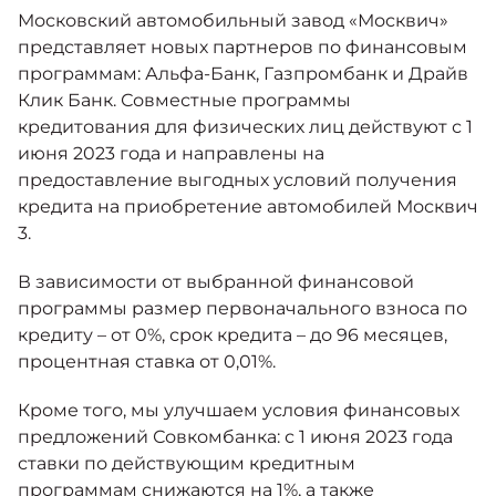
Москвич 6
Московский автомобильный завод «Москвич»
Яркий динамичный седан
представляет новых партнеров по финансовым
от 2 237 000 ₽*
КОНТАКТЫ
программам: Альфа-Банк, Газпромбанк и Драйв
Кредитные программы
Моторное масло
Клик Банк. Совместные программы
кредитования для физических лиц действуют с 1
СЕРВИСНЫЕ АКЦИИ
июня 2023 года и направлены на
Спецпредложения
Москвич 3 с ручным
предоставление выгодных условий получения
управлением (РУ)
Кроссовер, создающий равные
кредита на приобретение автомобилей Москвич
АКСЕССУАРЫ
возможности
Калькулятор трейд-ин
3.
от 2 069 000 ₽*
В зависимости от выбранной финансовой
программы размер первоначального взноса по
Страховые программы
Москвич 8
кредиту – от 0%, срок кредита – до 96 месяцев,
Практичный семиместный
процентная ставка от 0,01%.
кроссовер
от 3 125 000 ₽*
Кроме того, мы улучшаем условия финансовых
предложений Совкомбанка: с 1 июня 2023 года
ставки по действующим кредитным
программам снижаются на 1%, а также