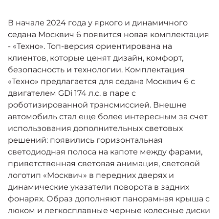
Москвич 6
Яркий динамичный седан
В начале 2024 года у яркого и динамичного
от 2 237 000 ₽*
КОНТАКТЫ
Кредитные программы
Моторное масло
седана Москвич 6 появится новая комплектация
- «Техно». Топ-версия ориентирована на
клиентов, которые ценят дизайн, комфорт,
СЕРВИСНЫЕ АКЦИИ
Спецпредложения
безопасность и технологии. Комплектация
Москвич 3 с ручным
«Техно» предлагается для седана Москвич 6 с
управлением (РУ)
Кроссовер, создающий равные
АКСЕССУАРЫ
двигателем GDi 174 л.с. в паре с
возможности
Калькулятор трейд-ин
роботизированной трансмиссией. Внешне
от 2 069 000 ₽*
автомобиль стал еще более интересным за счет
использования дополнительных световых
Страховые программы
решений: появились горизонтальная
Москвич 8
светодиодная полоса на капоте между фарами,
Практичный семиместный
кроссовер
приветственная световая анимация, световой
логотип «Москвич» в передних дверях и
от 3 125 000 ₽*
динамические указатели поворота в задних
фонарях. Образ дополняют панорамная крыша с
люком и легкосплавные черные колесные диски