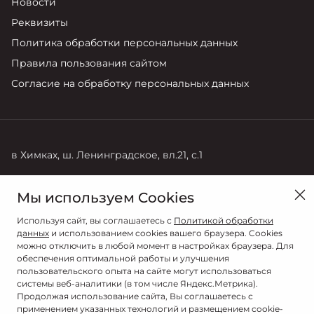
Новости
Реквизиты
Политика обработки персональных данных
Правила пользования сайтом
Согласие на обработку персональных данных
в Химках, ш. Ленинградское, вл.21, с.1
Продажи
Мы используем Cookies
+ 7 (495) 788-99-77
Используя сайт, вы соглашаетесь с
Политикой обработки
данных
и использованием cookies вашего браузера. Cookies
можно отключить в любой момент в настройках браузера. Для
обеспечения оптимальной работы и улучшения
пользовательского опыта на сайте могут использоваться
системы веб-аналитики (в том числе Яндекс.Метрика).
Продолжая использование сайта, Вы соглашаетесь с
применением указанных технологий и размещением cookie-