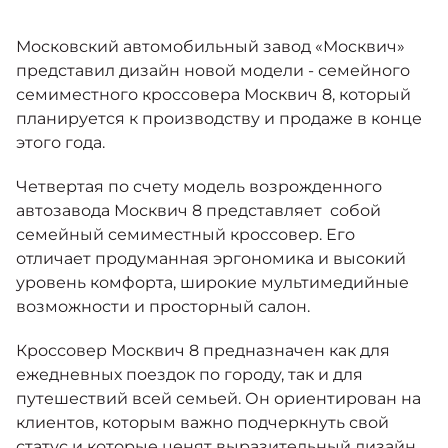
Москвич 6
Яркий динамичный седан
Московский автомобильный завод «Москвич»
от 2 237 000 ₽*
КОНТАКТЫ
Кредитные программы
Моторное масло
представил дизайн новой модели - семейного
семиместного кроссовера Москвич 8, который
планируется к производству и продаже в конце
СЕРВИСНЫЕ АКЦИИ
Спецпредложения
этого года.
Москвич 3 с ручным
управлением (РУ)
Кроссовер, создающий равные
Четвертая по счету модель возрожденного
АКСЕССУАРЫ
возможности
Калькулятор трейд-ин
автозавода Москвич 8 представляет собой
от 2 069 000 ₽*
семейный семиместный кроссовер. Его
отличает продуманная эргономика и высокий
Страховые программы
уровень комфорта, широкие мультимедийные
Москвич 8
возможности и просторный салон.
Практичный семиместный
кроссовер
Кроссовер Москвич 8 предназначен как для
от 3 125 000 ₽*
ежедневных поездок по городу, так и для
путешествий всей семьей. Он ориентирован на
клиентов, которым важно подчеркнуть свой
статус и которые ценят выразительный дизайн,