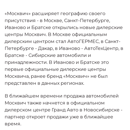
Москвич 6
Яркий динамичный седан
«Москвич» расширяет географию своего
от 2 237 000 ₽*
КОНТАКТЫ
Кредитные программы
Моторное масло
присутствия - в Москве, Санкт-Петербурге,
Иваново и Братске открылись новые дилерские
центры Москвич. В Москве официальным
СЕРВИСНЫЕ АКЦИИ
Спецпредложения
дилерским центром стал АвтоГЕРМЕС, в Санкт-
Москвич 3 с ручным
Петербурге - Дакар, в Иваново - АвтоТехЦентр, в
управлением (РУ)
Кроссовер, создающий равные
АКСЕССУАРЫ
Братске - Сибирские автомобили и
возможности
Калькулятор трейд-ин
принадлежности. В Иваново и Братске это
от 2 069 000 ₽*
первые официальные дилерские центры
Москвича, ранее бренд «Москвич» не был
Страховые программы
представлен в данных регионах.
Москвич 8
Практичный семиместный
В ближайшем времени продажа автомобилей
кроссовер
Москвич также начнется в официальном
от 3 125 000 ₽*
дилерском центре Гранд Авто в Новосибирске -
партнер откроет продажи уже в ближайшее
время.